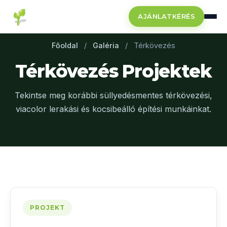
AJÁNLATKÉRÉS
Főoldal
/
Galéria
/
Térkövezés
Térkövezés Projektek
Tekintse meg korábbi süllyedésmentes térkövezési,
viacolor lerakási és kocsibeálló építési munkáinkat.
PROJEKT