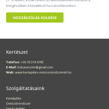
A nevem, e-mail címem, és weboldalcímem mentése a
böngészőben a következő hozzászólásomhoz.
Kertészet
Telefon:
+36 70 319 4795
E-Mail:
kokaveczmr@gmail.com
Web:
www.kertepites-ontozorendszerek.hu
Szolgáltatásaink
Kertépítés
Öntözőrendszer
Faház építés