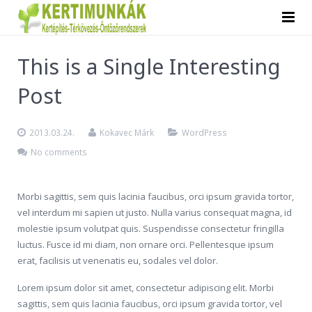
Főoldal
This is a Single Interesting
Magunkról
Galéria
Post
Szolgáltatásaink
Kapcsolat
2013.03.24.
Kokavec Márk
WordPress
No comments
Morbi sagittis, sem quis lacinia faucibus, orci ipsum gravida tortor,
vel interdum mi sapien ut justo. Nulla varius consequat magna, id
molestie ipsum volutpat quis. Suspendisse consectetur fringilla
luctus. Fusce id mi diam, non ornare orci. Pellentesque ipsum
erat, facilisis ut venenatis eu, sodales vel dolor.
Lorem ipsum dolor sit amet, consectetur adipiscing elit. Morbi
sagittis, sem quis lacinia faucibus, orci ipsum gravida tortor, vel